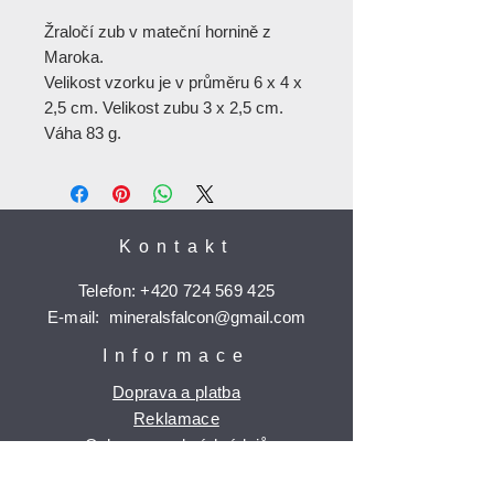
Žraločí zub v mateční hornině z
Maroka.
Velikost vzorku je v průměru 6 x 4 x
2,5 cm. Velikost zubu 3 x 2,5 cm.
Váha 83 g.
Kontakt
Telefon:
+420 724 569 425
E-mail:
mineralsfalcon
@gmail.com
Informace
Doprava a platba
Reklamace
Ochrana osobních údajů
Časté dotazy