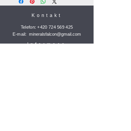
Kontakt
Telefon:
+420 724 569 425
E-mail:
mineralsfalcon
@gmail.com
Informace
Doprava a platba
Reklamace
Ochrana osobních údajů
Časté dotazy
Jak nakupovat
Odebírat
Potvrdit