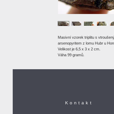
Masivní vzorek triplitu s vtrouše
arsenopyritem z lomu Hubr u Hor
Velikost je 6,5 x 3 x 2 cm.
Váha 99 gramů.
Kontakt