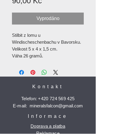
Cena
90,00 Kč
Vyprodáno
Stilbit z lomu u
Windischeschenbachu v Bavorsku.
Velikost 5 x 4 x 1,5 cm.
Váha 26 gramů.
Kontakt
Telefon:
+420 724 569 425
E-mail:
mineralsfalcon
@gmail.com
Informace
Doprava a platba
Reklamace