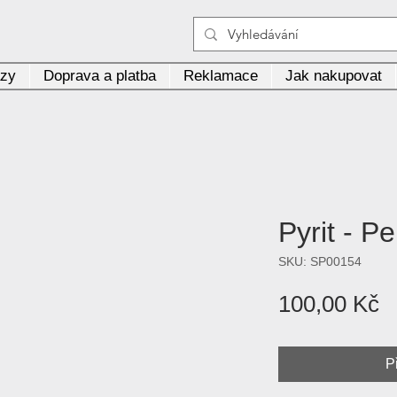
azy
Doprava a platba
Reklamace
Jak nakupovat
Pyrit - P
SKU: SP00154
C
100,00 Kč
P