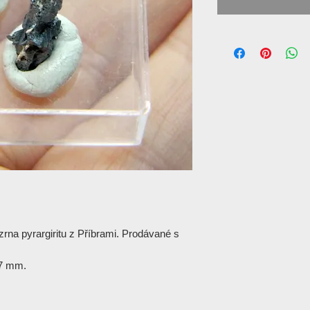
rna pyrargiritu z Příbrami. Prodávané s
-7 mm.