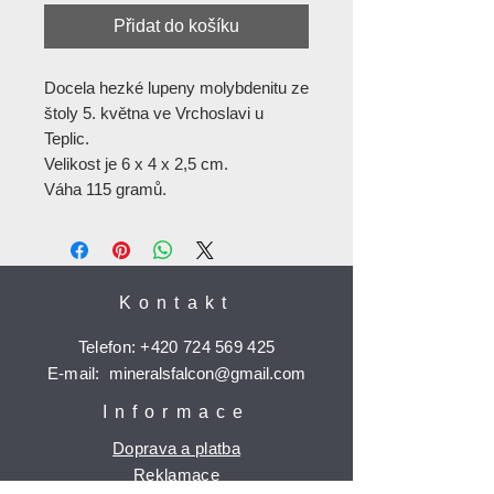
Přidat do košíku
Docela hezké lupeny molybdenitu ze
štoly 5. května ve Vrchoslavi u
Teplic.
Velikost je 6 x 4 x 2,5 cm.
Váha 115 gramů.
Kontakt
Telefon:
+420 724 569 425
E-mail:
mineralsfalcon
@gmail.com
Informace
Doprava a platba
Reklamace