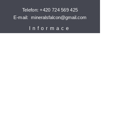
Telefon:
+420 724 569 425
E-mail:
mineralsfalcon
@gmail.com
Informace
Doprava a platba
Reklamace
Ochrana osobních údajů
Časté dotazy
Jak nakupovat
Odebírat
Potvrdit