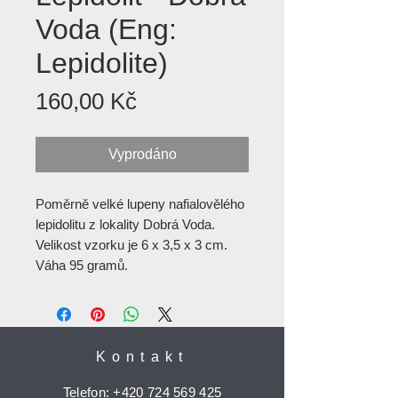
Voda (Eng:
Lepidolite)
Cena
160,00 Kč
Vyprodáno
Poměrně velké lupeny nafialovělého
lepidolitu z lokality Dobrá Voda.
Velikost vzorku je 6 x 3,5 x 3 cm.
Váha 95 gramů.
Kontakt
Telefon:
+420 724 569 425