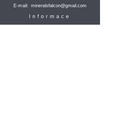
E-mail:
mineralsfalcon
@gmail.com
Informace
Doprava a platba
Reklamace
Ochrana osobních údajů
Časté dotazy
Jak nakupovat
Odebírat
Potvrdit
© 2021 Minerály Falcon