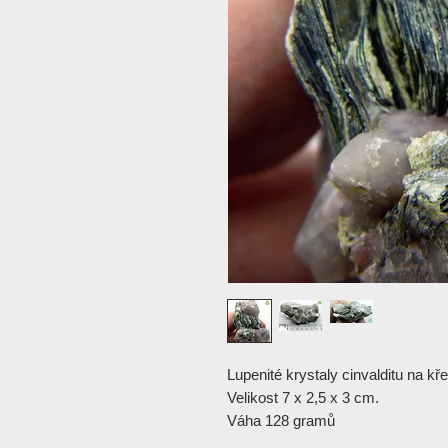
Lupenité krystaly cinvalditu na kř
Velikost 7 x 2,5 x 3 cm.
Váha 128 gramů