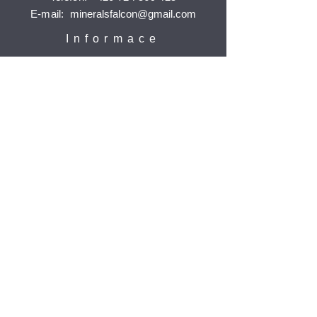
E-mail:
mineralsfalcon
@gmail.com
Informace
Doprava a platba
Reklamace
Ochrana osobních údajů
Časté dotazy
Jak nakupovat
Odebírat
Potvrdit