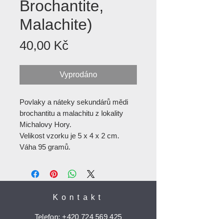
Brochantite,
Malachite)
Cena
40,00 Kč
Vyprodáno
Povlaky a náteky sekundárů mědi
brochantitu a malachitu z lokality
Michalovy Hory.
Velikost vzorku je 5 x 4 x 2 cm.
Váha 95 gramů.
Kontakt
Telefon:
+420 724 569 425