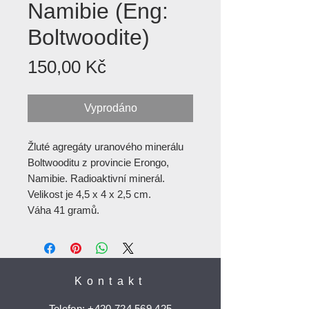
Namibie (Eng:
Boltwoodite)
Cena
150,00 Kč
Vyprodáno
Žluté agregáty uranového minerálu
Boltwooditu z provincie Erongo,
Namibie. Radioaktivní minerál.
Velikost je 4,5 x 4 x 2,5 cm.
Váha 41 gramů.
Kontakt
Telefon:
+420 724 569 425