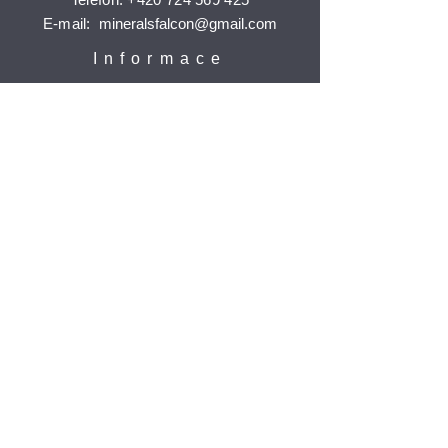
E-mail:
mineralsfalcon
@gmail.com
Informace
Doprava a platba
Reklamace
Ochrana osobních údajů
Časté dotazy
Jak nakupovat
Odebírat
Potvrdit