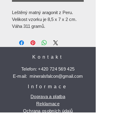
Leštěný matný aragonit z Peru.
Velikost vzorku je 8,5 x 7 x 2 cm.
Váha 311 gramů.
Kontakt
Telefon:
+420 724 569 425
E-mail:
mineralsfalcon
@gmail.com
Informace
Doprava a platba
Reklamace
Ochrana osobních údajů
Časté dotazy
Jak nakupovat