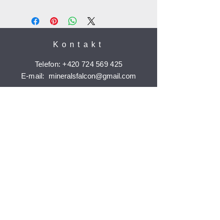
Kontakt
Telefon:
+420 724 569 425
E-mail:
mineralsfalcon
@gmail.com
Informace
Doprava a platba
Reklamace
Ochrana osobních údajů
Časté dotazy
Jak nakupovat
Odebírat
Potvrdit