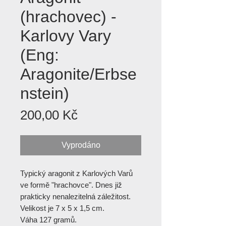
(hrachovec) -
Karlovy Vary
(Eng:
Aragonite/Erbse
nstein)
Cena
200,00 Kč
Vyprodáno
Typický aragonit z Karlových Varů
ve formě "hrachovce". Dnes již
prakticky nenalezitelná záležitost.
Velikost je 7 x 5 x 1,5 cm.
Váha 127 gramů.