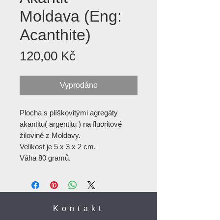
Moldava (Eng:
Acanthite)
Cena
120,00 Kč
Vyprodáno
Plocha s plíškovitými agregáty
akantitu( argentitu ) na fluoritové
žilovině z Moldavy.
Velikost je 5 x 3 x 2 cm.
Váha 80 gramů.
Kontakt