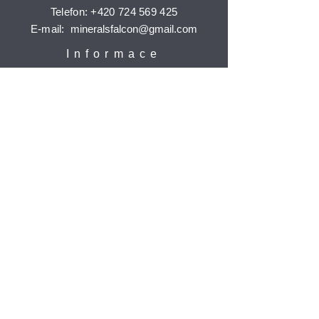
Telefon:
+420 724 569 425
E-mail:
mineralsfalcon
@gmail.com
Informace
Doprava a platba
Reklamace
Ochrana osobních údajů
Časté dotazy
Jak nakupovat
Odebírat
Potvrdit