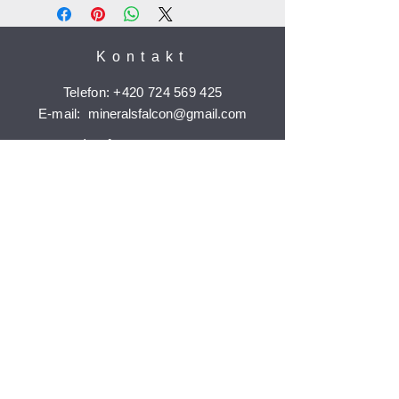
Kontakt
Telefon:
+420 724 569 425
E-mail:
mineralsfalcon
@gmail.com
Informace
Doprava a platba
Reklamace
Ochrana osobních údajů
Časté dotazy
Jak nakupovat
Odebírat
Potvrdit