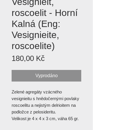
Vesignieit,
roscoelit - Horní
Kalná (Eng:
Vesignieite,
roscoelite)
Cena
180,00 Kč
Vyprodáno
Zelené agregáty vzácného
vesignieitu s hnědočernými povlaky
roscoelitu a nejistým delrioitem na
podložce z pelosideritu.
Velikost je 4 x 4 x 3 cm, váha 65 gr.