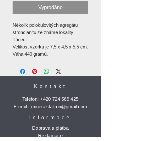
Vyprodáno
Několik polokulovitých agregátu
stroncianitu ze známé lokality
Třinec.
Velikost vzorku je 7,5 x 4,5 x 5,5 cm.
Váha 440 gramů.
Kontakt
Telefon:
+420 724 569 425
E-mail:
mineralsfalcon
@gmail.com
Informace
Doprava a platba
Reklamace