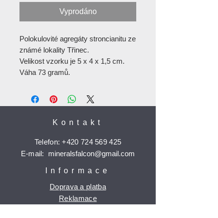
Vyprodáno
Polokulovité agregáty stroncianitu ze
známé lokality Třinec.
Velikost vzorku je 5 x 4 x 1,5 cm.
Váha 73 gramů.
Kontakt
Telefon:
+420 724 569 425
E-mail:
mineralsfalcon
@gmail.com
Informace
Doprava a platba
Reklamace
Ochrana osobních údajů