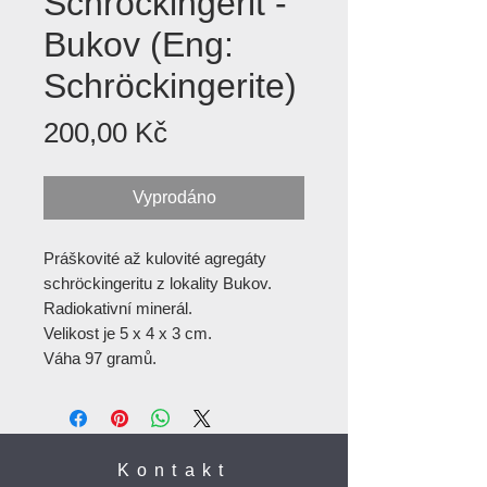
Schröckingerit -
Bukov (Eng:
Schröckingerite)
Cena
200,00 Kč
Vyprodáno
Práškovité až kulovité agregáty
schröckingeritu z lokality Bukov.
Radiokativní minerál.
Velikost je 5 x 4 x 3 cm.
Váha 97 gramů.
Kontakt