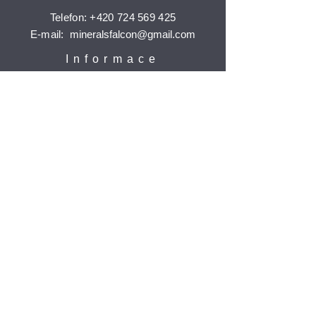
Telefon:
+420 724 569 425
E-mail:
mineralsfalcon
@gmail.com
Informace
Doprava a platba
Reklamace
Ochrana osobních údajů
Časté dotazy
Jak nakupovat
Odebírat
Potvrdit