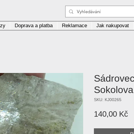
azy
Doprava a platba
Reklamace
Jak nakupovat
Sádrovec
Sokolova
SKU: KJ00265
C
140,00 Kč