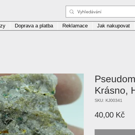
azy
Doprava a platba
Reklamace
Jak nakupovat
Pseudoma
Krásno, 
SKU: KJ00341
Ce
40,00 Kč