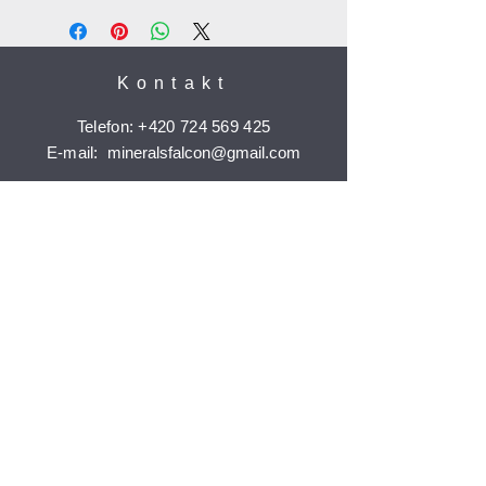
Kontakt
Telefon:
+420 724 569 425
E-mail:
mineralsfalcon
@gmail.com
Informace
Doprava a platba
Reklamace
Ochrana osobních údajů
Časté dotazy
Jak nakupovat
Odebírat
Potvrdit