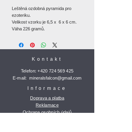
Leštěná ozdobná pyramida pro
ezoteriku.
Velikost vzorku je 6,5 x 6 x 6 cm.
Váha 226 gramů.
Kontakt
Telefon:
+420 724 569 425
E-mail:
mineralsfalcon
@gmail.com
Informace
Doprava a platba
Reklamace
Ochrana osobních údajů
Časté dotazy
Jak nakupovat