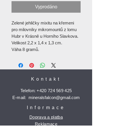
Vyprodáno
Zelené jehličky mixitu na křemeni
pro milovníky mikromountů z lomu
Hubr v Krásně u Horního Slavkova.
Velikost 2,2 x 1,4 x 1,3 cm.
Váha 8 gramů.
Kontakt
Telefon:
+420 724 569 425
E-mail:
mineralsfalcon
@gmail.com
Informace
Doprava a platba
Reklamace