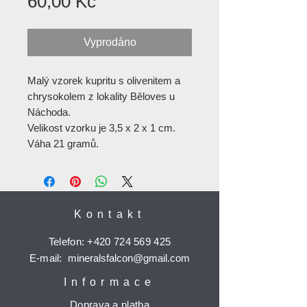
Cena
60,00 Kč
Vyprodáno
Malý vzorek kupritu s olivenitem a
chrysokolem z lokality Běloves u
Náchoda.
Velikost vzorku je 3,5 x 2 x 1 cm.
Váha 21 gramů.
Kontakt
Telefon:
+420 724 569 425
E-mail:
mineralsfalcon
@gmail.com
Informace
Doprava a platba