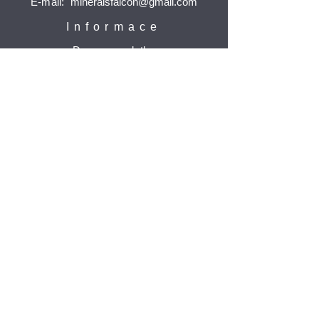
E-mail:
mineralsfalcon
@gmail.com
Informace
Doprava a platba
Reklamace
Ochrana osobních údajů
Časté dotazy
Jak nakupovat
Odebírat
Potvrdit
© 2021 Minerály Falcon