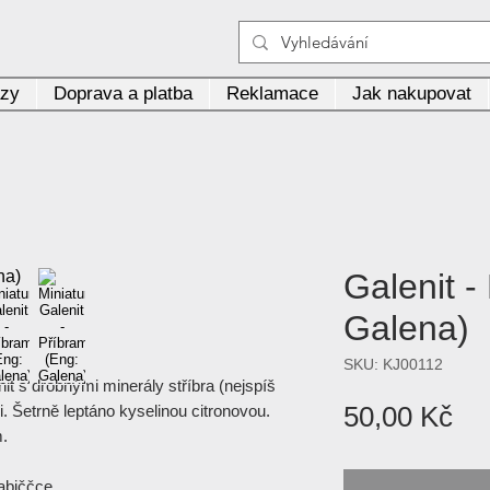
azy
Doprava a platba
Reklamace
Jak nakupovat
Galenit -
Galena)
SKU: KJ00112
t s drobnými minerály stříbra (nejspíš
Ce
50,00 Kč
i. Šetrně leptáno kyselinou citronovou.
m.
abiččce.