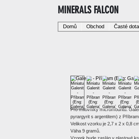
MINERALS FALCON
Domů
Obchod
Časté dot
Pro milovníky micromountů. Galeni
pyrargyrit s argentitem) z Příbram
Velikost vzorku je 2,7 x 2 x 0,8 c
Váha 9 gramů.
Vzorek bude zaslán v plastové kr