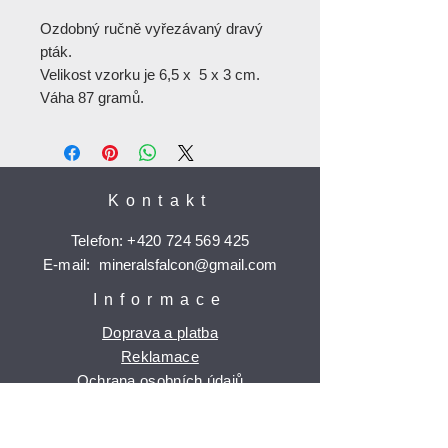
Ozdobný ručně vyřezávaný dravý
pták.
Velikost vzorku je 6,5 x 5 x 3 cm.
Váha 87 gramů.
Kontakt
Telefon:
+420 724 569 425
E-mail:
mineralsfalcon
@gmail.com
Informace
Doprava a platba
Reklamace
Ochrana osobních údajů
Časté dotazy
Jak nakupovat