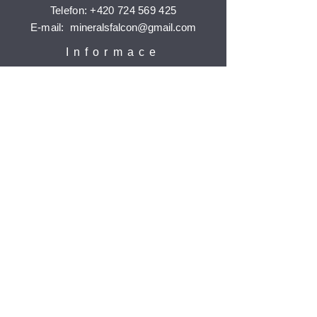
Telefon:
+420 724 569 425
E-mail:
mineralsfalcon
@gmail.com
Informace
Doprava a platba
Reklamace
Ochrana osobních údajů
Časté dotazy
Jak nakupovat
Odebírat
Potvrdit