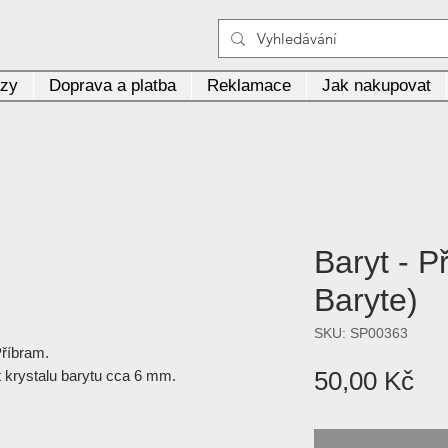
azy
Doprava a platba
Reklamace
Jak nakupovat
Baryt - P
Baryte)
SKU: SP00363
Příbram.
Ce
50,00 Kč
st krystalu barytu cca 6 mm.